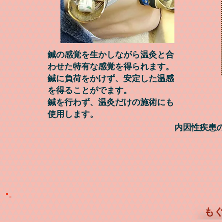
鍼の感覚を
生かし
ながら
温灸と合
わせた特有な
感覚を
得られます。
鍼に負荷をかけず、安定した
温感
を
得る
ことがでます。
鍼を行わず、
温灸だけの施術にも
使用します。
内因性疾患
もぐ