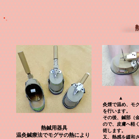
▲
灸煙で​温め、モ
を行います。
その後、鍼部（
ので、皮膚へ軽
熱鍼用器具
術します。
温灸鍼療法でモグサの熱により
又、
熱感を緩和