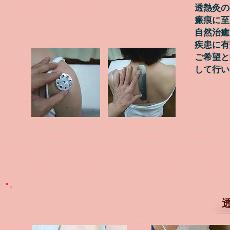
透熱灸の
瘢痕に至
自然治癒
疾患に有
ご希望と
して行い