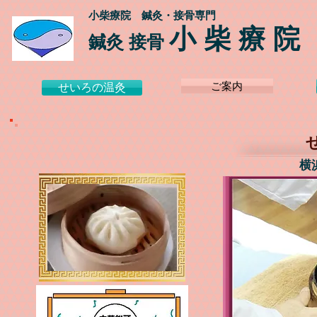
小柴療院 鍼灸・接骨専門
小 柴 療 院
鍼灸 接骨
ご案内
せいろの温灸
​