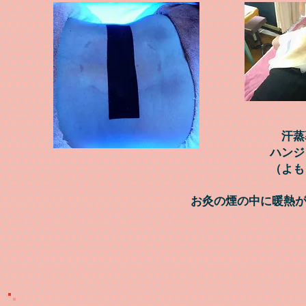
​ 汗
ハンジ
​（よ
​お灸の煙の中に暖熱