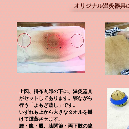
​オリジナル温灸器
​上図、掛布丸印の下に、温灸器具
がセッ
トしてあります。寝なが
ら
行
う
「よもぎ
蒸し」です。
いずれ
も上から大きなタオルを掛
けて
​燻蒸させます。
腰・腹・股、膝関節・
両下肢の
違