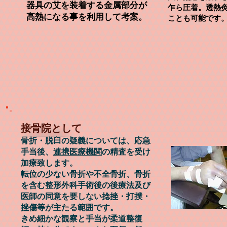
器具の艾を装着する金属部分が
乍ら圧着。
透熱
高熱になる事を利用して考案。
ことも可能で
​接骨院として
骨折・脱臼の疑義について
は、応急
手当
後、
連携医療機関
の精
査
を受け
加療
致します。
転位の少ない骨折や
不全
骨折、骨折
を
含む整形外科手術後
の
後療法及び
医師の同意を要しない
捻挫・打
撲・
挫傷等
が主たる範囲です。
きめ細かな観察と手当が柔道整復