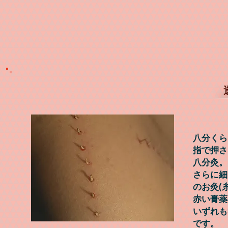
​ 透
八分くら
指で押さ
八分灸。
さらに細
のお灸(
赤い膏薬
いずれも
です。