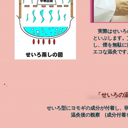
実際はせいろ
といぶします。
し、煙を無駄に
エコな温灸です
「せいろの
​せいろ型にヨモギの成分が付着し、
温灸後の観察 (成分付着を解り