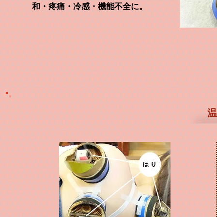
和・
疼痛
・
冷感・機能不全
に。
温 