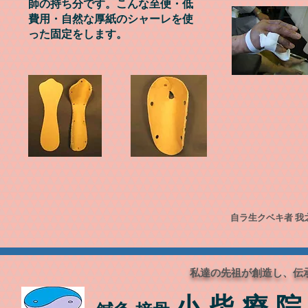
師
の持ち分で
す。
こんな至便・低
費用・自然な厚紙のシャーレを使
った固定をします。
自ラ生クベキ者 我
私達の先祖が創造し、伝
小 柴 療 院