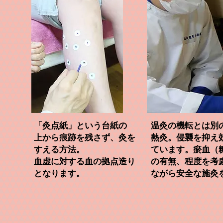
「灸点紙」という台紙の
温灸の機転とは別
上から痕跡を残さず、灸を
熱灸。侵襲を抑え
すえる方法。
ています。瘀血（
血虚に​対する血の拠点造り
の有無、​程度を考
となります。
ながら安全な施灸